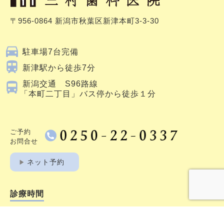
〒956-0864 新潟市秋葉区新津本町3-3-30
directions_car
駐車場7台完備
train
新津駅から徒歩7分
directions_bus
新潟交通 S96路線
「本町二丁目」バス停から徒歩１分
ご予約
お問合せ
play_arrow
ネット予約
診療時間
9:00〜12:30／13:30～18:30