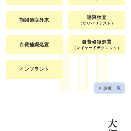
唾液検査
顎関節症外来
（サリバリテスト）
自費修復処置
自費補綴処置
（レイヤードテクニック）
インプラント
play_arrow
診療一覧