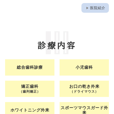
play_arrow
医院紹介
診療内容
総合歯科診療
小児歯科
矯正歯科
お口の乾き外来
（歯列矯正）
（ドライマウス）
スポーツマウスガード外
ホワイトニング外来
来