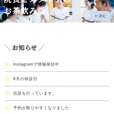
お茶飲み話
play_arrow
読む
お知らせ
Instagramで情報発信中
8月の休診日
往診を行っています。
予約が取りやすくなりました