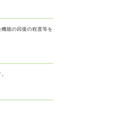
合機能の回復の程度等を
す。
。