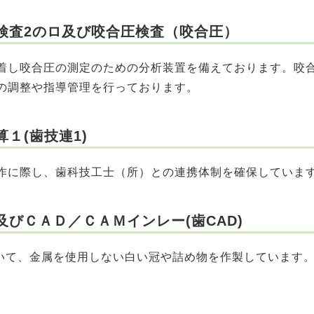
検査2のロ及び咬合圧検査（咬合圧）
し咬合圧の測定のための分析装置を備えております。咬
の調整や指導管理を行っております。
１(歯技連1)
に際し、歯科技工士（所）との連携体制を確保していま
びＣＡＤ／ＣＡＭインレー(歯CAD)
用いて、金属を使用しない白い冠や詰め物を作製しています