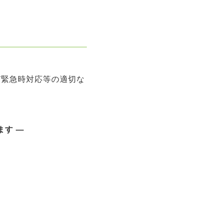
び緊急時対応等の適切な
す ―