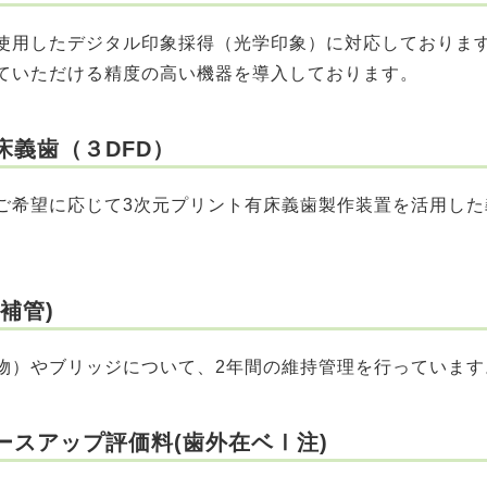
用したデジタル印象採得（光学印象）に対応しておりま
ていただける精度の高い機器を導入しております。
床義歯（３DFD）
ご希望に応じて3次元プリント有床義歯製作装置を活用した
補管)
）やブリッジについて、2年間の維持管理を行っています
ースアップ評価料(歯外在ベⅠ注)