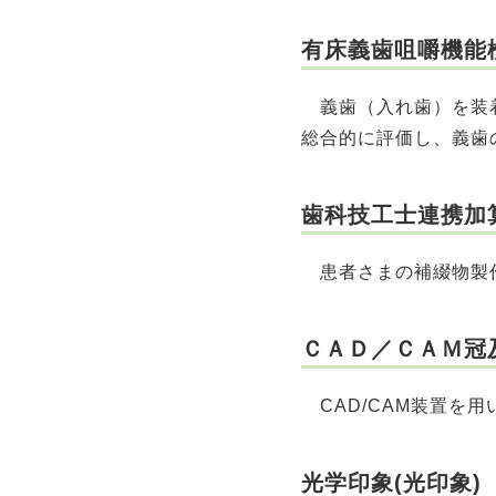
有床義歯咀嚼機能
義歯（入れ歯）を装着
総合的に評価し、義歯
歯科技工士連携加算
患者さまの補綴物製作
ＣＡＤ／ＣＡＭ冠及
CAD/CAM装置を
光学印象(光印象)