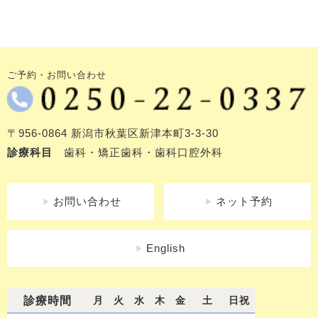
ご予約・お問い合わせ
〒956-0864 新潟市秋葉区新津本町3-3-30
診療科目
歯科・矯正歯科・歯科口腔外科
お問い合わせ
ネット予約
play_arrow
play_arrow
English
play_arrow
診療時間
月
火
水
木
金
土
日祝